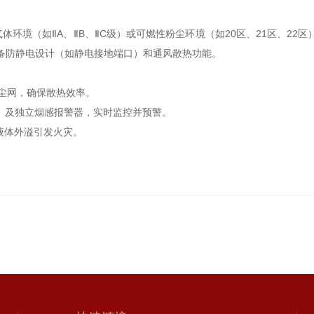
（如ⅡA、ⅡB、ⅡC级）或可燃性粉尘环境（如20区、21区、22区），需
具备防静电设计（如静电接地端口）和通风散热功能‌。
尘网，确保散热效率‌。
RH）及独立烟感报警器，实时监控并预警‌。
液体外溢引发火灾‌。