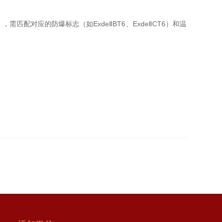
匹配对应的防爆标志（如ExdeⅡBT6、ExdeⅡCT6）和温