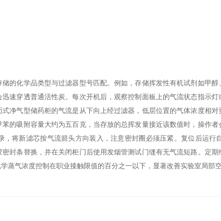
的化学品类型与过滤器型号匹配。例如，存储挥发性有机试剂如甲醇
会迅速穿透普通活性炭。每次开机后，观察控制面板上的气流状态指示灯
面式净气型储药柜的气流是从下向上经过滤器，低层位置的气体浓度相对
甲苯的吸附容量大约为五百克，当存放的总挥发量接近该数值时，操作者
录，将新滤芯按气流箭头方向装入，注意密封圈必须压紧。复位后运行
胶密封条替换，并在关闭柜门后使用发烟管测试门缝有无气流短路。定期
化学蒸气浓度控制在职业接触限值的百分之一以下，显著改善实验室局部