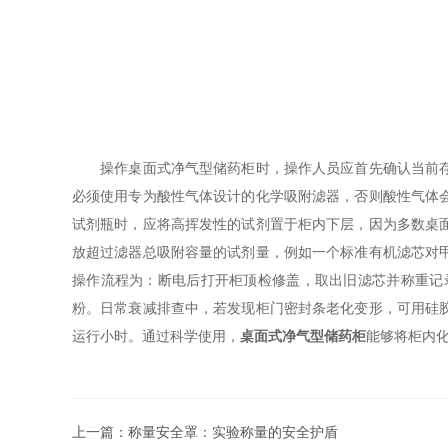
操作桌面式净气型储药柜时，操作人员应首先确认当前存储
必须使用专为酸性气体设计的化学吸附滤器，否则酸性气体
试剂瓶时，应将高挥发性的试剂置于柜内下层，因为多数桌
放超过滤器总吸附容量的试剂量，例如一个标准有机滤芯对
操作流程为：断电后打开柜顶检修盖，取出旧滤芯并称重记
粉。日常衰减排查中，若发现柜门密封条老化变形，可用硅
运行小时。通过科学使用，
桌面式净气型储药柜
能够将柜内
上一篇：
称量安全罩：实验称量的安全护盾