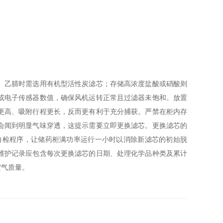
、乙腈时需选用有机型活性炭滤芯；存储高浓度盐酸或硝酸则
或电子传感器数值，确保风机运转正常且过滤器未饱和。放置
更高、吸附行程更长，反而更有利于充分捕获。严禁在柜内存
会闻到明显气味穿透，这提示需要立即更换滤芯。更换滤芯的
自检程序，让储药柜满功率运行一小时以消除新滤芯的初始脱
维护记录应包含每次更换滤芯的日期、处理化学品种类及累计
空气质量。