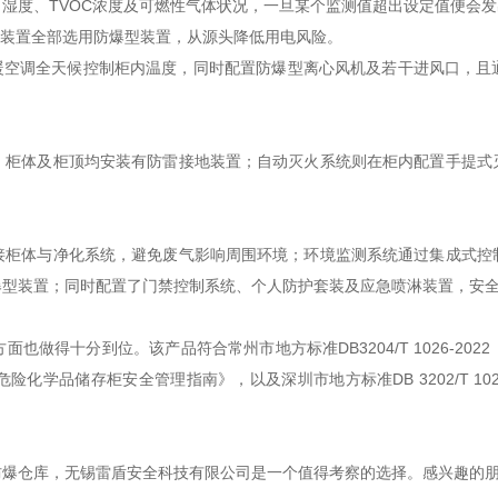
湿度、TVOC浓度及可燃性气体状况，一旦某个监测值超出设定值便会
装置全部选用防爆型装置，从源头降低用电风险。
空调全天候控制柜内温度，同时配置防爆型离心风机及若干进风口，且
体及柜顶均安装有防雷接地装置；自动灭火系统则在柜内配置手提式
体与净化系统，避免废气影响周围环境；环境监测系统通过集成式控
爆型装置；同时配置了门禁控制系统、个人防护套装及应急喷淋装置，安
得十分到位。该产品符合常州市地方标准DB3204/T 1026-20
学品储存柜安全管理指南》，以及深圳市地方标准DB 3202/T 10
库，无锡雷盾安全科技有限公司是一个值得考察的选择。感兴趣的朋友可以