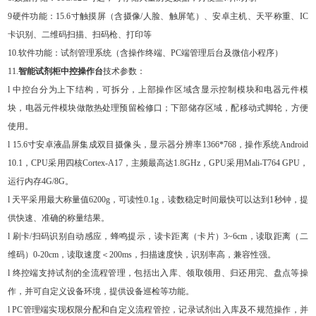
9硬件功能：15.6寸触摸屏（含摄像/人脸、触屏笔）、安卓主机、天平称重、IC
卡识别、二维码扫描、扫码枪、打印等
10.软件功能：试剂管理系统（含操作终端、PC端管理后台及微信小程序）
11.
智能试剂柜中控操作台
技术参数：
l
中控台分为上下结构，可拆分，上部操作区域含显示控制模块和电器元件模
块，电器元件模块做散热处理预留检修口；下部储存区域，配移动式脚轮，方便
使用。
l
15.6寸安卓液晶屏集成双目摄像头，显示器分辨率1366*768，操作系统Android
10.1，CPU采用四核Cortex-A17，主频最高达1.8GHz，GPU采用Mali-T764 GPU，
运行内存4G/8G。
l
天平采用最大称量值6200g，可读性0.1g，读数稳定时间最快可以达到1秒钟，提
供快速、准确的称量结果。
l
刷卡/扫码识别自动感应，蜂鸣提示，读卡距离（卡片）3~6cm，读取距离（二
维码）0-20cm，读取速度＜200ms，扫描速度快，识别率高，兼容性强。
l
终控端支持试剂的全流程管理，包括出入库、领取领用、归还用完、盘点等操
作，并可自定义设备环境，提供设备巡检等功能。
l
PC管理端实现权限分配和自定义流程管控，记录试剂出入库及不规范操作，并