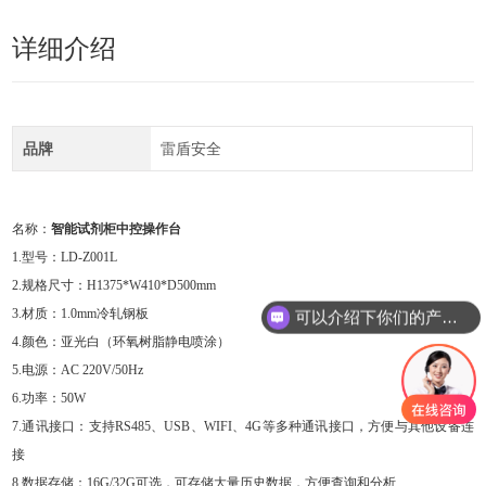
详细介绍
品牌
雷盾安全
名称：
智能试剂柜中控操作台
1.型号：
LD-Z001L
2.规格尺寸：H1375*W410*D500mm
3.材质：1.0mm冷轧钢板
可以介绍下你们的产品么
4.颜色：亚光白（环氧树脂静电喷涂）
5.
电源：AC 220V/50Hz
6.功率：50W
7.
通讯接口：支持RS485、USB
、WIFI、4G
等多种通讯接口，方便与其他设备连
接
8.
数据存储：
16G/32G可选
，可存储大量历史数据，方便查询和分析