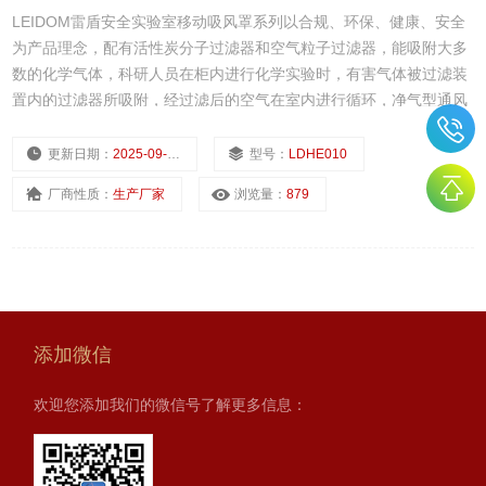
LEIDOM雷盾安全实验室移动吸风罩系列以合规、环保、健康、安全
为产品理念，配有活性炭分子过滤器和空气粒子过滤器，能吸附大多
数的化学气体，科研人员在柜内进行化学实验时，有害气体被过滤装
置内的过滤器所吸附，经过滤后的空气在室内进行循环，净气型通风
柜不将排风排至室外，因此减少空调、通风系统的运行能耗（费
用）；而且由于有害气体被过滤器吸附，不直接排到室外，能减少对
更新日期：
2025-09-09
型号：
LDHE010
大气环境的污染。
厂商性质：
生产厂家
浏览量：
879
添加微信
欢迎您添加我们的微信号了解更多信息：