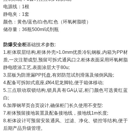
电源线：1根
静电夹：1套
颜色：黄色/蓝色/白色/红色（环氧树脂喷）
储存量：36瓶500ml试剂瓶
防爆安全柜
基础技术参数
:
1.柜体双层结构,柜体外壳>1.0mm优质冷轧钢板,内箱为PP材
质,一次注塑成型,预留可拆式通风口:2.柜体表面采用环氧树脂
静电喷涂工艺,表面涂层大于80u;
3.层板为防泄漏PP托盘,有郊防范试剂滑落及倾倒风险;
4.配备可拆卸式底座,
Ø
64尼龙脚轮,便于箱体移动;
5.三点联动双锁结构,锁具具有GA认证,柜门颜色可选黄红蓝
白;
6.加厚钢琴页合页设计,确保柜门长久使用不变型:
7.柜体预留接地装置及配备接地线，接地线1m长度;
8.柜体设计可预留安装通风、过滤、净化、锁控等结构,便于
后期产品升级管理。