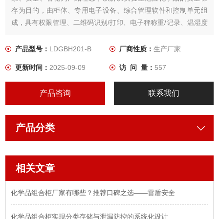
存为目的，由柜体、专用电子设备、综合管理软件和控制单元组
成，具有权限管理、二维码识别/打印、电子秤称重/记录、温湿度
监控/显示、VOC 监控/显示、排风机控制/显示、过滤净化/显示、
电子锁驱动、视频监控存储/显示、试剂药品出库/入库/返库、库
产品型号：
LDGBH201-B
厂商性质：
生产厂家
存查询/统计、试剂禁忌判断、管制品追溯。
更新时间：
2025-09-09
访 问 量：
557
产品咨询
联系我们
产品分类
相关文章
化学品组合柜厂家有哪些？推荐口碑之选——雷盾安全
化学品组合柜实现分类存储与泄漏防控的系统化设计